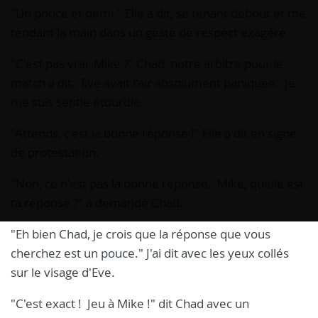
"Un pouce et demi." Elle a dit, se tenant debout et me
tendant la main dans un geste de respect exagéré.
"C'est pas vrai, Mike ?" Chad, notre arbitre pour le
match a dit. Eve avait l'air absolument paniquée. Je
me suis sentie étourdie.
"Attends, c'est la bonne réponse !" Elle a dit en signe
de protestation.
"Non, ce n'est pas la bonne réponse. Mike, quelle est
ta réponse ?" a demandé Chad.
"Eh bien Chad, je crois que la réponse que vous
cherchez est un pouce." J'ai dit avec les yeux collés
sur le visage d'Eve.
"C'est exact ! Jeu à Mike !" dit Chad avec un