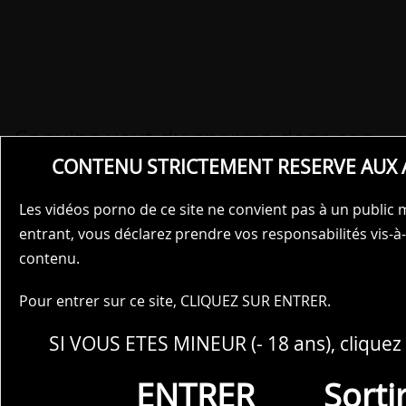
Coquine veut du sperme dans son
cul
CONTENU STRICTEMENT RESERVE AUX 
Eve disait toujours des conneries. Nous nous
Les vidéos porno de ce site ne convient pas à un public 
sommes rencontrées quand elle sortait avec une de
entrant, vous déclarez prendre vos responsabilités vis-à-
mes amies, et dès la première fois que nous avons
contenu.
traîné ensemble, elle faisait toujours des blagues
stupides à mes dépens, m'embarrassant souvent
Pour entrer sur ce site, CLIQUEZ SUR ENTRER.
devant
le reste de nos amis
. J'avoue que je la
SI VOUS ETES MINEUR (- 18 ans), cliquez 
détestais un peu à l'intérieur parce qu'elle semblait
toujours savoir quoi dire pour me faire passer pour
ENTRER
Sorti
un idiot. Alors, un soir, alors que nous jouions à la