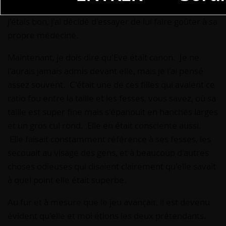
poursuite de la banalité, un jeu auquel je savais que
j'étais bon, j'ai décidé d'essayer de lui faire goûter à sa
propre médecine.
Maintenant, je dois dire qu'Eve était canon. Je ne
l'aurais jamais admis devant elle, mais je l'ai pensé
assez souvent. C'était une de ces filles qui avaient ce
ratio fou entre la taille et les fesses, vous savez, où sa
taille est super fine mais s'épanouit en hanches larges
et un gros cul rond. Elle en était consciente aussi.
Elle faisait constamment référence à ses fesses, les
secouait au visage des gens, et à beaucoup d'autres
choses odieuses qui disaient clairement qu'elle savait
à quel point elle était superbe.
Au fur et à mesure que le jeu avançait, il est devenu
évident qu'elle et moi étions les deux prétendants.