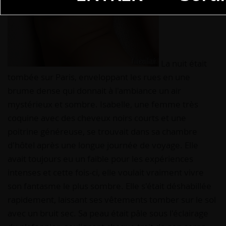
La nuit était
tombée sur Paris, enveloppant les rues en une
brume dense qui donnait à l'ambiance un air
mystérieux et sombre. Isabelle, une femme très
coquine avec des cheveux noirs courts et une
poitrine généreuse, se trouvait dans sa chambre
d'hôtel après une longue journée de voyage. Elle
avait toujours eu un faible pour les expériences
intenses et cette fois-ci, elle voulait vraiment vivre
son fantasme le plus sombre. Elle s'était déshabillée
rapidement, laissant ses vêtements tomber sur le sol
avec un bruit sec. Sa peau était pâle sous l'éclairage