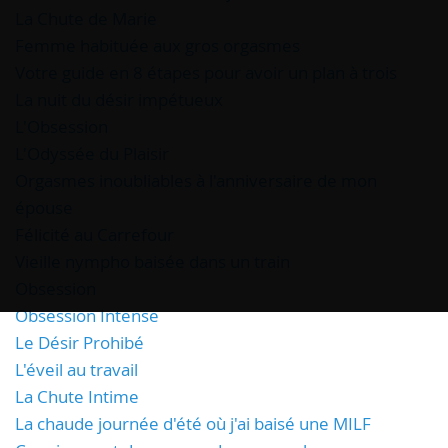
La Chute de Marie
Femme habituée aux gros orgasmes
Votre guide en 8 étapes pour avoir un plan à trois
La nuit du désir impétueux
L'Obsession
L'Odyssée du Plaisir
Orgasmes inoubliables à l'anniversaire de mon
épouse
Félicité au Carrefour
Vieille nympho baisée dans un train
Obsession
Obsession Intense
Le Désir Prohibé
L'éveil au travail
La Chute Intime
La chaude journée d'été où j'ai baisé une MILF