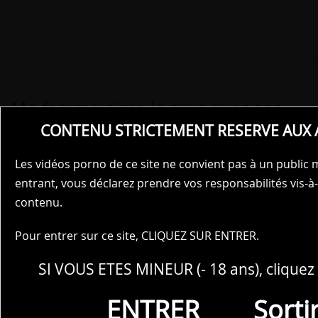
Ma femme aime le sexe avec son
amant
CONTENU STRICTEMENT RESERVE AUX 
"Tu es prêt à t'amuser dans la baignoire tôt le matin ?"
Les vidéos porno de ce site ne convient pas à un public 
J'ai demandé
entrant, vous déclarez prendre vos responsabilités vis-à-
contenu.
"Plus de plaisir pour vous jusqu'à demain soir, j'ai
prévu quelque chose de spécial" a-t-elle déclaré
Pour entrer sur ce site, CLIQUEZ SUR ENTRER.
Chapitre précédent de l'histoire porno
SI VOUS ETES MINEUR (- 18 ans), cliquez 
"Oh et je ne vais pas vous faciliter la tâche", dit-elle en
ENTRER
Sorti
élargissant sa position et en se penchant pour couper