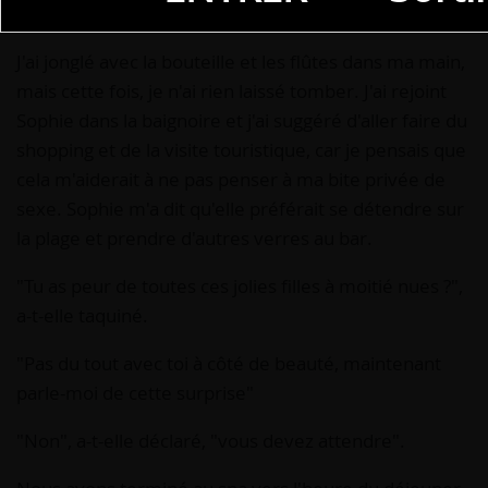
l'eau.
J'ai jonglé avec la bouteille et les flûtes dans ma main,
mais cette fois, je n'ai rien laissé tomber. J'ai rejoint
Sophie dans la baignoire et j'ai suggéré d'aller faire du
shopping et de la visite touristique, car je pensais que
cela m'aiderait à ne pas penser à ma bite privée de
sexe. Sophie m'a dit qu'elle préférait se détendre sur
la plage et prendre d'autres verres au bar.
"Tu as peur de toutes ces jolies filles à moitié nues ?",
a-t-elle taquiné.
"Pas du tout avec toi à côté de beauté, maintenant
parle-moi de cette surprise"
"Non", a-t-elle déclaré, "vous devez attendre".