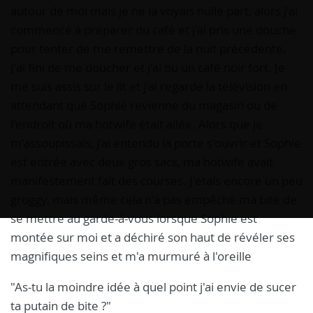
autour de moi mais je ne la voyais nulle part, alors j'ai
commencé à préparer du café et j'ai pris une douche
pour tenter de me remettre de la nuit précédente.
J'ai fini de me doucher et j'ai bu un café noir fort. Je
me suis assis sur le lit et j'ai regardé la télévision en
attendant que Sophie revienne du magasin ou de
l'endroit où ma hotwife était allée. Alors que je
m'assoupissais, j'ai entendu la porte s'ouvrir et Sophie
est entrée avec deux gros sacs, ma hotwife avait
manifestement fait des courses. J'étais encore un peu
groggy, mais même cela n'a pas empêché ma bite de
se mettre au garde-à-vous lorsque Sophie est
montée sur moi et a déchiré son haut de révéler ses
magnifiques seins et m'a murmuré à l'oreille
"As-tu la moindre idée à quel point j'ai envie de sucer
ta putain de bite ?"